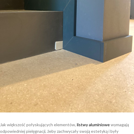
Jak większość połyskujących elementów,
listwy aluminiowe
wymagają
odpowiedniej pielęgnacji, żeby zachwycały swoją estetyką i były