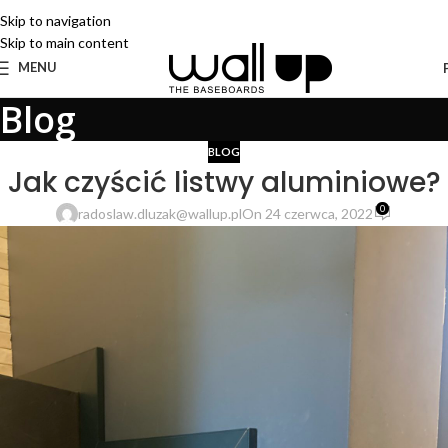
Skip to navigation
Skip to main content
MENU
Blog
BLOG
Jak czyścić listwy aluminiowe?
0
radoslaw.dluzak@wallup.pl
On 24 czerwca, 2022