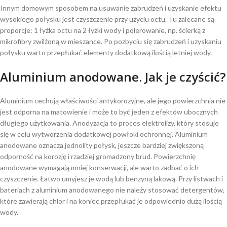
Innym domowym sposobem na usuwanie zabrudzeń i uzyskanie efektu
wysokiego połysku jest czyszczenie przy użyciu octu. Tu zalecane są
proporcje: 1 łyżka octu na 2 łyżki wody i polerowanie, np. ścierką z
mikrofibry zwilżoną w mieszance. Po pozbyciu się zabrudzeń i uzyskaniu
połysku warto przepłukać elementy dodatkową ilością letniej wody.
Aluminium anodowane. Jak je czyścić?
Aluminium cechują właściwości antykorozyjne, ale jego powierzchnia nie
jest odporna na matowienie i może to być jeden z efektów ubocznych
długiego użytkowania. Anodyzacja to proces elektrolizy, który stosuje
się w celu wytworzenia dodatkowej powłoki ochronnej. Aluminium
anodowane oznacza jednolity połysk, jeszcze bardziej zwiększoną
odporność na korozję i rzadziej gromadzony brud. Powierzchnię
anodowane wymagają mniej konserwacji, ale warto zadbać o ich
czyszczenie. Łatwo umyjesz je wodą lub benzyną lakową. Przy listwach i
bateriach z aluminium anodowanego nie należy stosować detergentów,
które zawierają chlor i na koniec przepłukać je odpowiednio dużą ilością
wody.