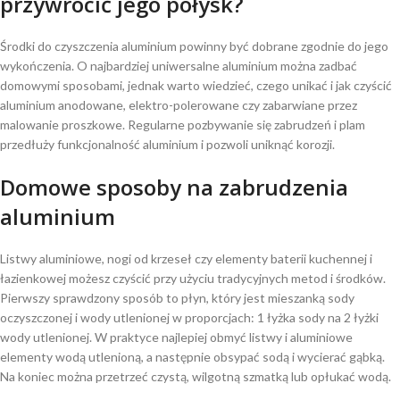
przywrócić jego połysk?
Środki do czyszczenia aluminium powinny być dobrane zgodnie do jego
wykończenia. O najbardziej uniwersalne aluminium można zadbać
domowymi sposobami, jednak warto wiedzieć, czego unikać i jak czyścić
aluminium anodowane, elektro-polerowane czy zabarwiane przez
malowanie proszkowe. Regularne pozbywanie się zabrudzeń i plam
przedłuży funkcjonalność aluminium i pozwoli uniknąć korozji.
Domowe sposoby na zabrudzenia
aluminium
Listwy aluminiowe, nogi od krzeseł czy elementy baterii kuchennej i
łazienkowej możesz czyścić przy użyciu tradycyjnych metod i środków.
Pierwszy sprawdzony sposób to płyn, który jest mieszanką sody
oczyszczonej i wody utlenionej w proporcjach: 1 łyżka sody na 2 łyżki
wody utlenionej. W praktyce najlepiej obmyć listwy i aluminiowe
elementy wodą utlenioną, a następnie obsypać sodą i wycierać gąbką.
Na koniec można przetrzeć czystą, wilgotną szmatką lub opłukać wodą.